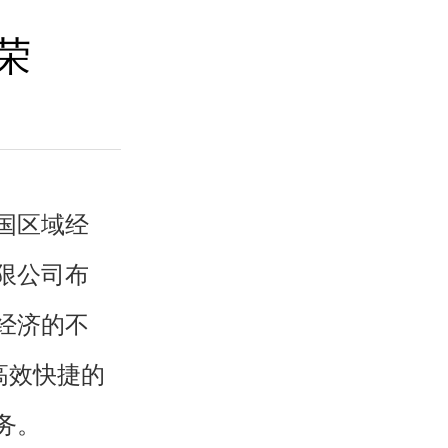
荣
国区域经
限公司布
经济的不
高效快捷的
务。