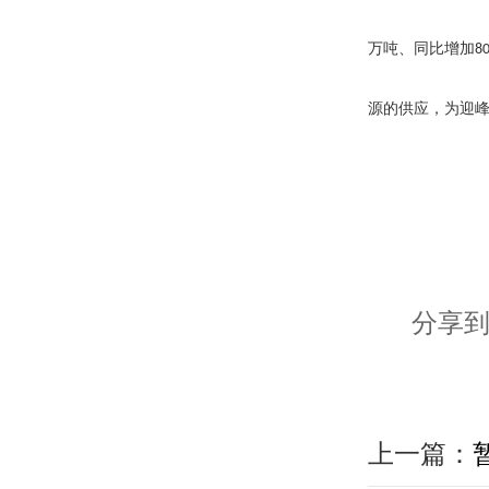
万吨、同比增加
8
源的供应，
为迎
分享到
上一篇：