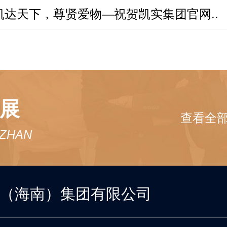
凯达天下，尊贤爱物—祝贺凯实集团官网..
展
查看全部
AZHAN
（海南）集团有限公司