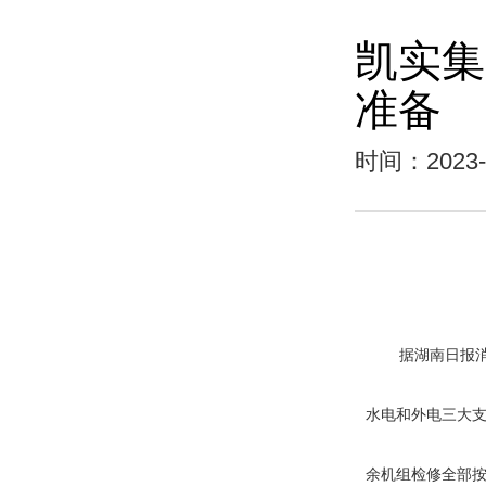
凯实集
准备
时间：2023-
据湖南日报
水电和外电三大
余机组检修全部