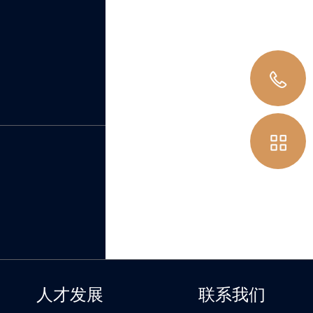
人才发展
联系我们