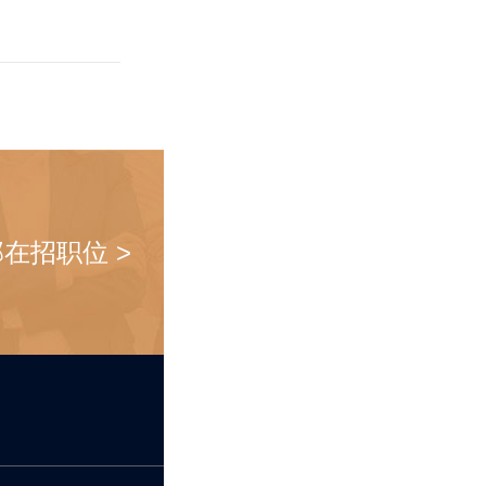
在招职位 >