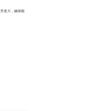
上齐发力，确保能