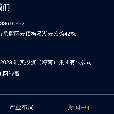
我们
-88610352
市岳麓区云顶梅溪湖云公馆42栋
ht © 2023 凯实投资（海南）集团有限公司
竞网智赢
产业布局
新闻中心