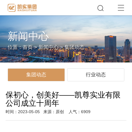
新闻中心
位置：
首页
>
新闻中心
>
集团动态
集团动态
行业动态
保初心，创美好——凯尊实业有限
公司成立十周年
时间：2023-05-05
来源：原创
人气：6909