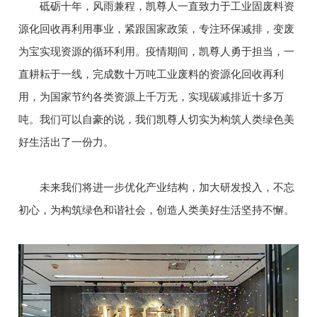
砥砺十年，风雨兼程，凯尊人一直致力于工业固废料资
源化回收再利用事业，紧跟国家政策，专注环保减排，变废
为宝实现资源的循环利用。疫情期间，凯尊人勇于担当，一
直耕耘于一线，完成数十万吨工业废料的资源化回收再利
用，为国家节约各类资源上千万无，实现碳减排近十多万
吨。我们可以自豪的说，我们凯尊人切实为构筑人类绿色美
好生活出了一份力。
未来我们将进一步优化产业结构，加大研发投入，不忘
初心，为构筑绿色和谐社会，创造人类美好生活坚持不懈。