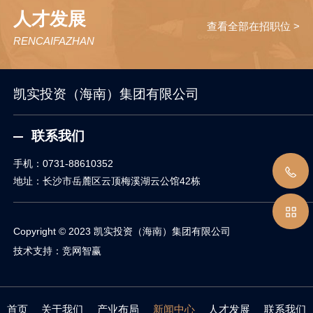
人才发展
查看全部在招职位 >
RENCAIFAZHAN
凯实投资（海南）集团有限公司
联系我们
手机：
0731-88610352
地址：长沙市岳麓区云顶梅溪湖云公馆42栋
Copyright © 2023 凯实投资（海南）集团有限公司
技术支持：
竞网智赢
首页
关于我们
产业布局
新闻中心
人才发展
联系我们